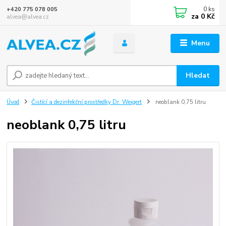
0
ks
+420 775 078 005
za
0 Kč
alvea@alvea.cz
Menu
Hledat
Úvod
Čistící a dezinfekční prostředky Dr. Weigert
neoblank 0,75 litru
neoblank 0,75 litru