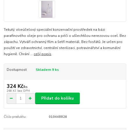
Tekutý, víceúčelový speciální konzervační prostředek na bázi
parafinového oleje pro ochranu a péči o ušlechtilou nerezovou ocel. Bez
zápachu. Vytváří ochranný film a šetří materiál. Bez fosfátů. Je určen pro
použití ve zdravotnictví, centrální sterilizaci, potravinářství a komunální
hygieně. Chrání ...
celý popis
Dostupnost
Skladem 9 ks
324 Kč
/
ks
268 Kč
bez DPH
Přidat do košíku
Číslo produktu:
010448826