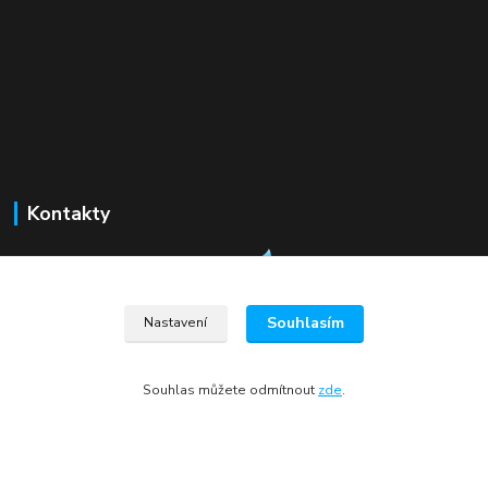
Kontakty
Souhlasím
Nastavení
+420 775 078 005
alvea@alvea.cz
Souhlas můžete odmítnout
zde
.
alvea@alvea.cz