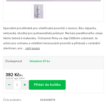
Speciální prostředek pro ošetřování povrchů z nerezu. Bez zápachu,
netoxický, vhodný pro potravinářský průmysl. Na bázi parafinového oleje.
Velmi šetrný k materiálu. Ochranné filmy se dají čištěním odstranit. Je
určen pro ochranu a ošetření nerezových povrchů a přístrojů v centrální
sterilizaci, pro...
celý popis
Dostupnost
Skladem 97 ks
382 Kč
/
ks
316 Kč
bez DPH
Přidat do košíku
Číslo produktu:
010448679