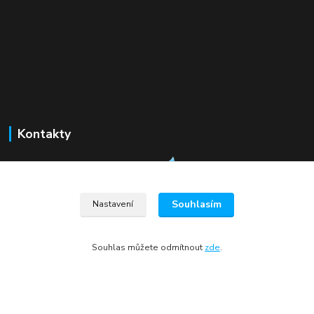
Kontakty
Souhlasím
Nastavení
+420 775 078 005
alvea@alvea.cz
Souhlas můžete odmítnout
zde
.
alvea@alvea.cz