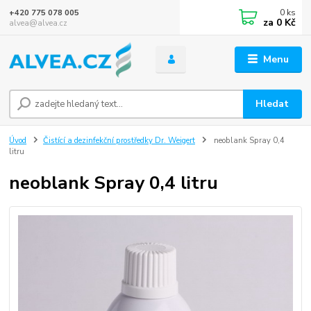
0
ks
+420 775 078 005
za
0 Kč
alvea@alvea.cz
Menu
Hledat
Úvod
Čistící a dezinfekční prostředky Dr. Weigert
neoblank Spray 0,4
litru
neoblank Spray 0,4 litru